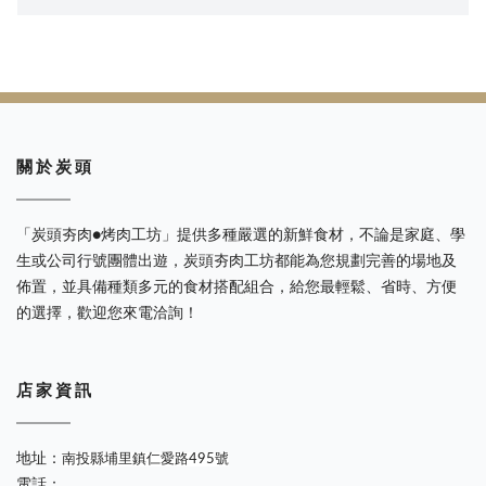
關 於 炭 頭
「炭頭夯肉●烤肉工坊」提供多種嚴選的新鮮食材，不論是家庭、學
生或公司行號團體出遊，炭頭夯肉工坊都能為您規劃完善的場地及
佈置，並具備種類多元的食材搭配組合，給您最輕鬆、省時、方便
的選擇，歡迎您來電洽詢！
店 家 資 訊
地址：
南投縣埔里鎮仁愛路495號
電話：