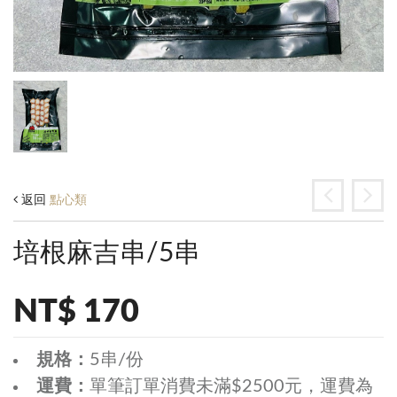
返回
點心類
培根麻吉串/5串
NT$ 170
規格：
5串/份
運費：
單筆訂單消費未滿$2500元，運費為