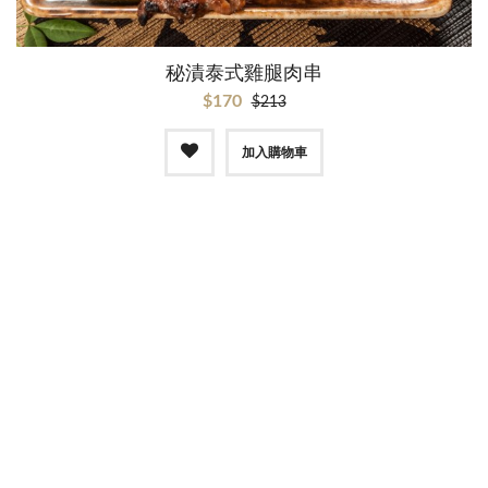
秘漬泰式雞腿肉串
$170
$213
加入購物車