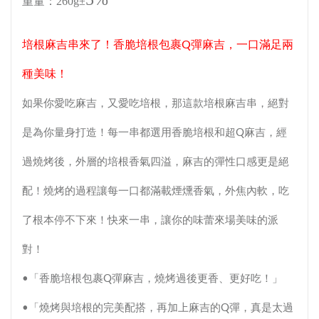
重量：260g
±
培根麻吉串來了！香脆培根包裹Q彈麻吉，一口滿足兩
種美味！
如果你愛吃麻吉，又愛吃培根，那這款培根麻吉串，絕對
是為你量身打造！每一串都選用香脆培根和超Q麻吉，經
過燒烤後，外層的培根香氣四溢，麻吉的彈性口感更是絕
配！燒烤的過程讓每一口都滿載煙燻香氣，外焦內軟，吃
了根本停不下來！快來一串，讓你的味蕾來場美味的派
對！
•「香脆培根包裹Q彈麻吉，燒烤過後更香、更好吃！」
•「燒烤與培根的完美配搭，再加上麻吉的Q彈，真是太過