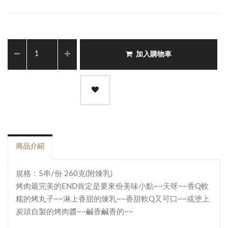
加入購物車
商品介紹
規格：5串/份 260克(附煉乳)
烤肉最完美的END肯定是要來份美味小點~~
天呀~~香Q軟
糯的烤丸子~~
淋上香甜的煉乳~~香甜軟Q又可口~~
或塗上
炭頭自製的烤肉醬~~鹹香鹹香的~~