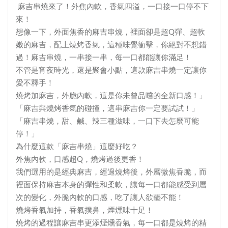
麻吉串燒來了！外焦內軟，香氣四溢，一口接一口停不下
來！
想像一下，外面焦香的麻吉串燒，裡面卻是超Q彈、超軟
嫩的麻吉，配上燒烤香氣，這種味覺衝擊，你絕對不想錯
過！麻吉串燒，一串接一串，每一口都能讓你滿足！
不管是宵夜時光，還是聚會小點，這款麻吉串燒一定讓你
愛不釋手！
燒烤加麻吉，外脆內軟，這是你未曾品嚐的全新口感！」
「
麻吉與燒烤香氣的碰撞，這串麻吉你一定要試試！」
「
麻吉串燒，甜、鹹、辣三種滋味，一口下去怎麼可能
停！」
為什麼這款「麻吉串燒」這麼好吃？
外焦內軟，口感超Q，燒烤過後更香！
我們選用的是經典麻吉，經過燒烤後，外層微焦香脆，而
裡面保持麻吉本身的彈性和柔軟，讓每一口都能感受到層
次的變化，外脆內軟的口感，吃了讓人欲罷不能！
燒烤香氣加持，香氣撲鼻，煙燻味十足！
燒烤的過程讓麻吉串更添煙燻香氣，每一口都是燒烤的精