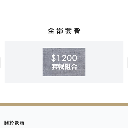
全 部 套 餐
關 於 炭 頭