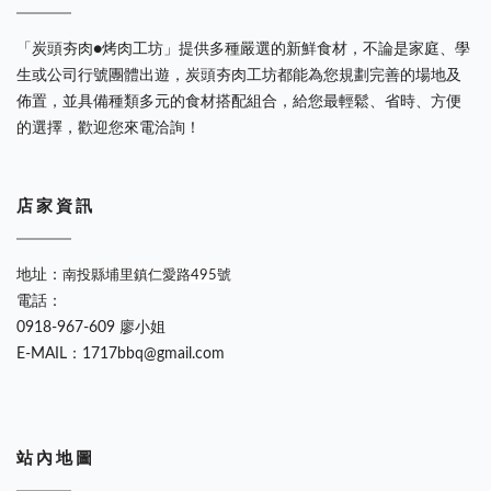
「炭頭夯肉●烤肉工坊」提供多種嚴選的新鮮食材，不論是家庭、學
生或公司行號團體出遊，炭頭夯肉工坊都能為您規劃完善的場地及
佈置，並具備種類多元的食材搭配組合，給您最輕鬆、省時、方便
的選擇，歡迎您來電洽詢！
店 家 資 訊
地址：
南投縣埔里鎮仁愛路495號
電話：
0918-967-609 廖小姐
E-MAIL：1717bbq@gmail.com
站 內 地 圖