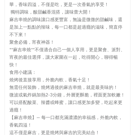
華，香味四溢，不僅是吃，更是一次香氣的享受！
獨特調味，酸甜鹹香混搭，讓味蕾大開！
麻吉串燒的調味讓口感更豐富，無論是微微的甜鹹味，還
是加上一點點的辣味，每一口都是超過癮的滋味，簡直停
不下來！
聚會必備，宵夜神器！
**麻吉串燒**不僅適合自己一個人享用，更是聚會、派對、
宵夜的最佳選擇，讓大家圍在一起，吃得開心，聊得暢
快！
食用小建議：
燒烤後直接享用，外脆內軟，香氣十足！
無需任何裝飾，燒烤過後的麻吉串燒，就是最美味的！
微波或氣炸鍋加熱2-3分鐘，外層更酥脆，裡面更加軟嫩！
可以搭配酸菜、辣醬或蜂蜜，讓口感更加多變，吃起來更
過癮！
【麻吉串燒】— 每一口都充滿濃濃的幸福感，外脆內軟，
香氣四溢！
這不僅是麻吉，更是燒烤與麻吉的完美結合！