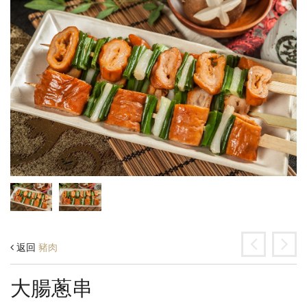
返回
豬肉
大腸蔥串