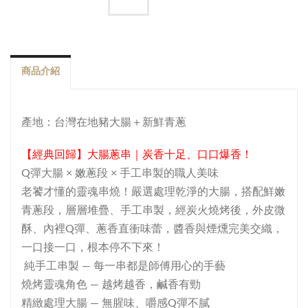
商品介紹
產地：台灣在地豬大腸＋新鮮青蔥
【
經典回歸】大腸蔥串｜炭香十足、口口爆香！
Q彈大腸 × 嫩蔥段 × 手工串製的職人美味
老饕才懂的靈魂串燒！嚴選處理乾淨的大腸，搭配鮮嫩
青蔥段，層層堆疊、手工串製，經炭火燒烤後，外皮微
酥、內裡Q彈、蔥香直衝味蕾，醬香與煙燻完美交織，
一口接一口，根本停不下來！
純手工串製 — 每一串都是師傅用心的手藝
燒烤靈魂角色 — 越烤越香，鹹香有勁
精緻處理大腸 — 無腥味、嚼感Q彈不膩