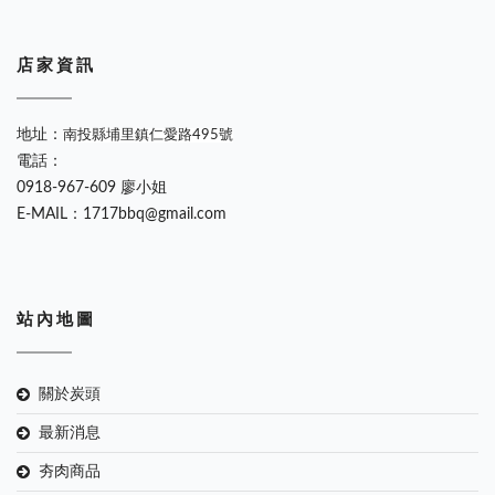
店 家 資 訊
地址：
南投縣埔里鎮仁愛路495號
電話：
0918-967-609 廖小姐
E-MAIL：1717bbq@gmail.com
站 內 地 圖
關於炭頭
最新消息
夯肉商品