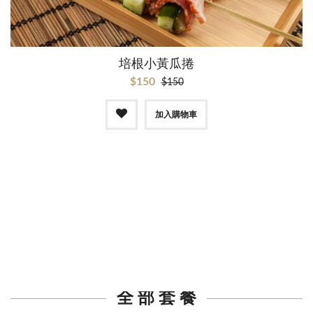
培根小黃瓜捲
$150
$150
加入購物車
全 部 套 餐