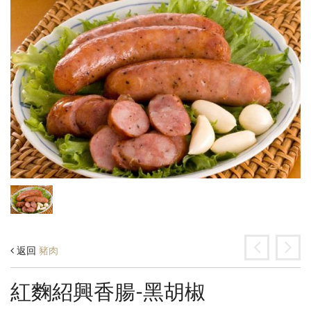
返回
豬肉
紅麴紹興香腸-黑胡椒