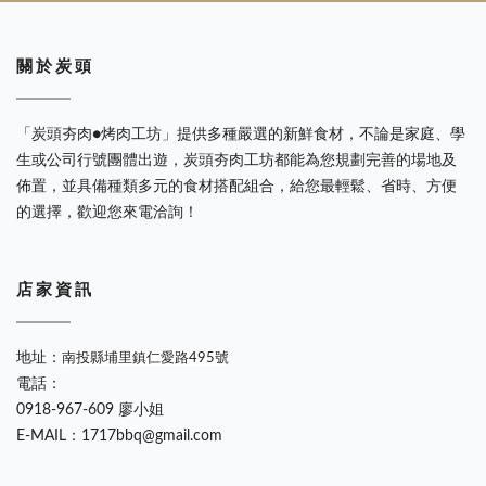
關 於 炭 頭
「炭頭夯肉●烤肉工坊」提供多種嚴選的新鮮食材，不論是家庭、學
生或公司行號團體出遊，炭頭夯肉工坊都能為您規劃完善的場地及
佈置，並具備種類多元的食材搭配組合，給您最輕鬆、省時、方便
的選擇，歡迎您來電洽詢！
店 家 資 訊
地址：
南投縣埔里鎮仁愛路495號
電話：
0918-967-609 廖小姐
E-MAIL：1717bbq@gmail.com