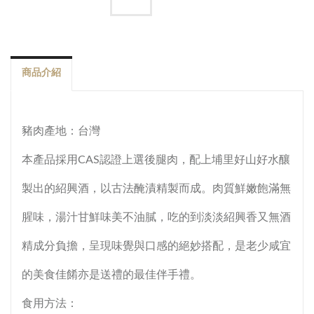
商品介紹
豬肉產地：台灣
本產品採用CAS認證上選後腿肉，配上埔里好山好水釀
製出的紹興酒，以古法醃漬精製而成。肉質鮮嫩飽滿無
腥味，湯汁甘鮮味美不油膩，吃的到淡淡紹興香又無酒
精成分負擔，呈現味覺與口感的絕妙搭配，是老少咸宜
的美食佳餚亦是送禮的最佳伴手禮。
食用方法：