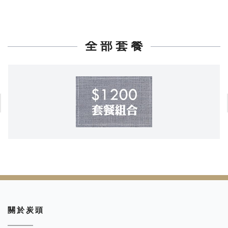
全 部 套 餐
關 於 炭 頭