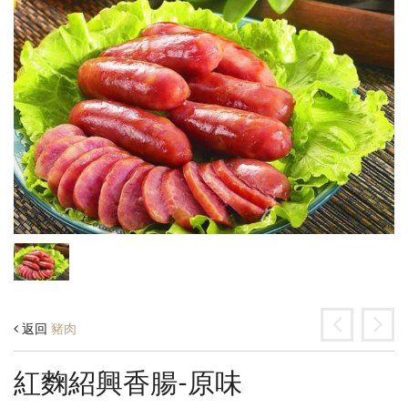
返回
豬肉
紅麴紹興香腸-原味