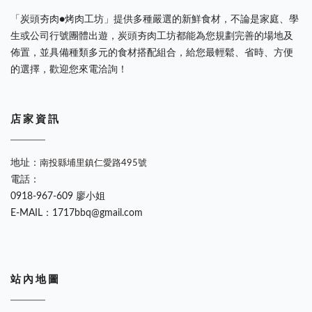
「炭頭夯肉●烤肉工坊」提供多種嚴選的新鮮食材，不論是家庭、學
生或公司行號團體出遊，炭頭夯肉工坊都能為您規劃完善的場地及
佈置，並具備種類多元的食材搭配組合，給您最輕鬆、省時、方便
的選擇，歡迎您來電洽詢！
店 家 資 訊
地址：
南投縣埔里鎮仁愛路495號
電話：
0918-967-609 廖小姐
E-MAIL：1717bbq@gmail.com
站 內 地 圖