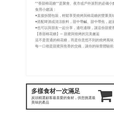
**香甜棉花糖**是聚會、夜市或戶外派對的必備
食用小建議：
•直接拆開包裝，輕鬆享受燒烤與棉花糖的雙重美
•搭配啤酒或清涼飲料，甜中帶鹹、甜中帶焦，超
•也可以與朋友一起分享，邊吃邊聊，讓這份甜蜜
【香甜棉花糖】— 甜蜜與燒烤的完美邂逅
這不是普通的棉花糖，而是你意想不到的燒烤風味
每一口都是甜蜜與焦香的交織，讓你的味蕾體驗前
多樣食材一次滿足
炭頭精選顧客最喜愛的食材，供您挑選最
美味的產品