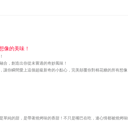
想像的美味！
！
融合，創造出你從未嘗過的奇妙風味！
，讓你瞬間愛上這個超級新奇的小點心，完美顛覆你對棉花糖的所有想像
」
是單純的甜，是帶著燒烤味的香甜！不只是嘴巴在吃，連心情都被燒烤味