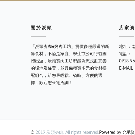
關 於 炭 頭
店 家 資
「炭頭夯肉●烤肉工坊」提供多種嚴選的新
地址：
鮮食材，不論是家庭、學生或公司行號團
電話：
體出遊，炭頭夯肉工坊都能為您規劃完善
0918-9
的場地及佈置，並具備種類多元的食材搭
E-MAIL
配組合，給您最輕鬆、省時、方便的選
擇，歡迎您來電洽詢！
©
2019 炭頭夯肉. All rights reserved.
Powered by 允承