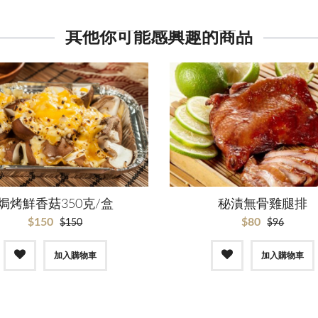
其他你可能感興趣的商品
焗烤鮮香菇350克/盒
秘漬無骨雞腿排
$150
$80
$150
$96
加入購物車
加入購物車