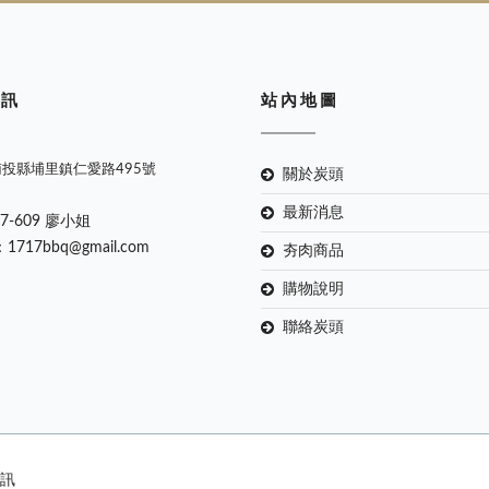
 訊
站 內 地 圖
南投縣埔里鎮仁愛路495號
關於炭頭
最新消息
67-609 廖小姐
：1717bbq@gmail.com
夯肉商品
購物說明
聯絡炭頭
資訊