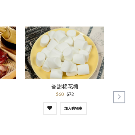
香甜棉花糖
紅
$60
$72
加入購物車