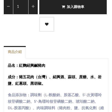
加入購物車
商品介紹
品名：紅麴紹興
鹹豬肉
成分：
豬五花肉（台灣）、紹興酒、蒜頭、蔗糖、水、
岩
鹽、紅蔥頭、黑胡椒。
食品添加物：調味劑（L-麩
酸鈉、胺基乙酸、5'-次黃嘌呤
核苷磷酸二鈉、5'-鳥嘌呤核苷磷酸二鈉
、
琥珀酸二鈉、
DL-胺基丙酸）、肉味調味料（豬肉粉、鹽
、
抗氧化劑（維