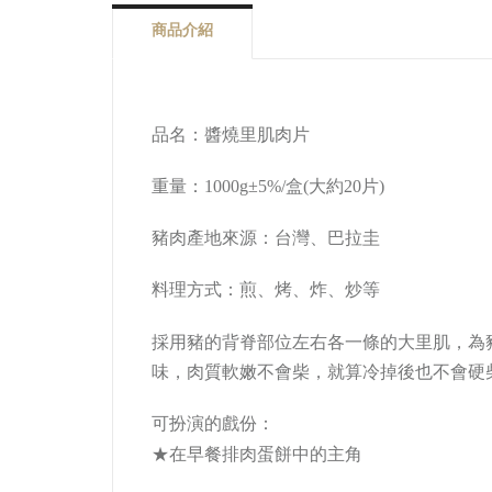
商品介紹
品名：醬燒里肌肉片
重量：
1000g±5%/盒(大約20片)
豬肉產地來源：台灣、巴拉圭
料理方式：煎
、烤
、炸
、炒等
採用豬的背脊部位左右各一條的大里肌，為
味，肉質軟嫩不會柴，就算冷掉後也不會硬
可扮演的戲份：
★
在早餐排肉蛋餅中的主角