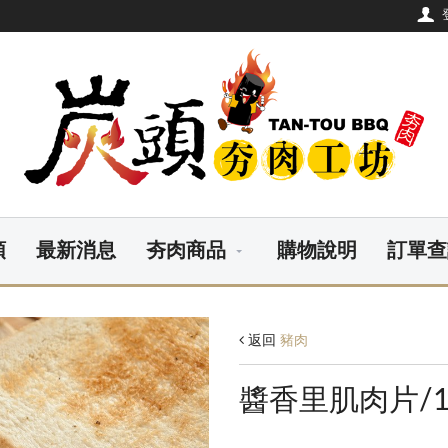
頭
最新消息
夯肉商品
購物說明
訂單查
返回
豬肉
醬香里肌肉片/10