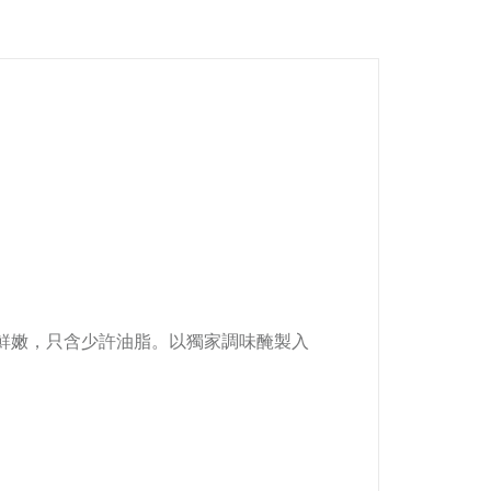
鮮嫩，只含少許油脂。以獨家調味醃製入
。