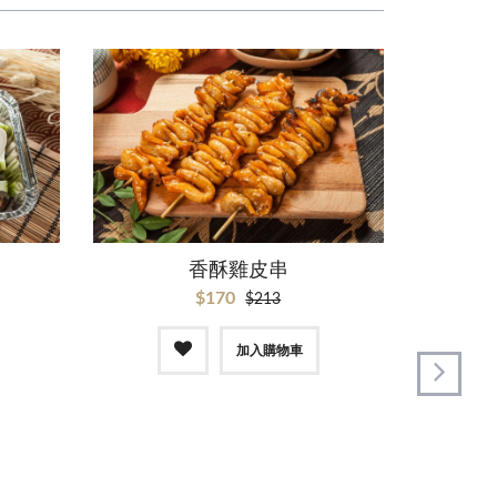
香酥雞皮串
焗
$170
$213
加入購物車