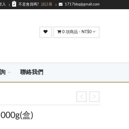
登入
不是會員嗎?
請註冊
1717bbq@gmail.com
0
項商品 - NT$0
詢
聯絡我們
00g(盒)