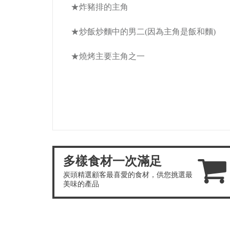
★
炸豬排的主角
★
炒飯炒麵中的男二(因為主角是飯和麵)
★燒烤主要主角之一
多樣食材一次滿足
炭頭精選顧客最喜愛的食材，供您挑選最
美味的產品