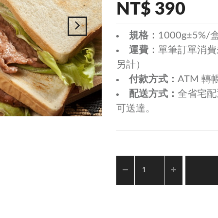
NT$ 390
規格：
1000g±5%/
運費：
單筆訂單消費未
另計）
付款方式：
ATM 轉
配送方式：
全省宅配
可送達。