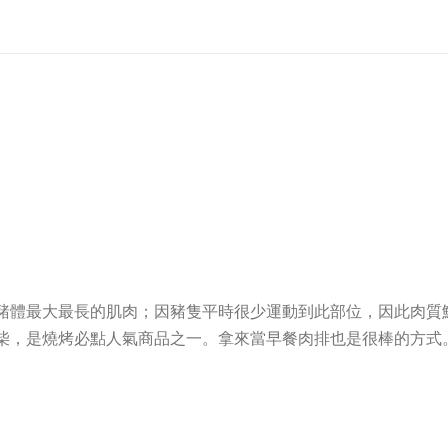
豬體最大最長的肌肉；因豬隻平時很少運動到此部位，因此肉質
柴，
是燒烤必點人氣商品之一。拿來當早餐肉排也是很棒的方式