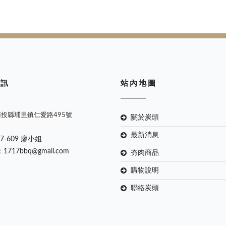
 訊
站 內 地 圖
南投縣埔里鎮仁愛路495號
關於炭頭
最新消息
67-609 廖小姐
：1717bbq@gmail.com
夯肉商品
購物說明
聯絡炭頭