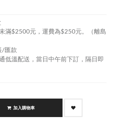
盒
滿$2500元，運費為$250元。（離島
帳/匯款
通低溫配送，當日中午前下訂，隔日即
加入購物車