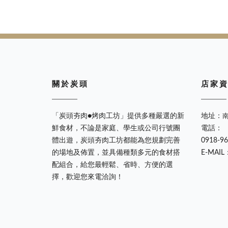
關 於 炭 頭
店 家 資
「炭頭夯肉●烤肉工坊」提供多種嚴選的新
地址：
鮮食材，不論是家庭、學生或公司行號團
電話：
體出遊，炭頭夯肉工坊都能為您規劃完善
0918-9
的場地及佈置，並具備種類多元的食材搭
E-MAIL
配組合，給您最輕鬆、省時、方便的選
擇，歡迎您來電洽詢！