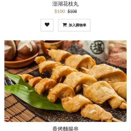
澎湖花枝丸
$100
$108
加入購物車
香烤麵腸串