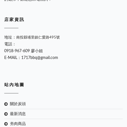
店 家 資 訊
地址：
南投縣埔里鎮仁愛路495號
電話：
0918-967-609 廖小姐
E-MAIL：1717bbq@gmail.com
站 內 地 圖
關於炭頭
最新消息
夯肉商品