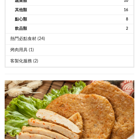
蔬菜類
10
其他類
16
點心類
8
飲品類
2
熱門必點食材 (24)
烤肉用具 (1)
客製化服務 (2)