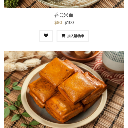
香Q米血
$80
$100
加入購物車