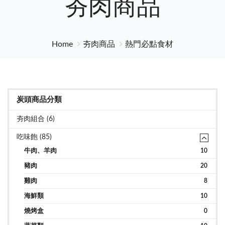
夯肉商品
Home
夯肉商品
熱門必點食材
炭頭商品分類
夯肉組合 (6)
吃味飽 (85)
牛肉、羊肉
10
豬肉
20
雞肉
8
海鮮類
10
燒烤盒
0