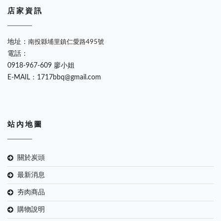
店 家 資 訊
地址：
南投縣埔里鎮仁愛路495號
電話：
0918-967-609 廖小姐
E-MAIL：1717bbq@gmail.com
站 內 地 圖
關於炭頭
最新消息
夯肉商品
購物說明