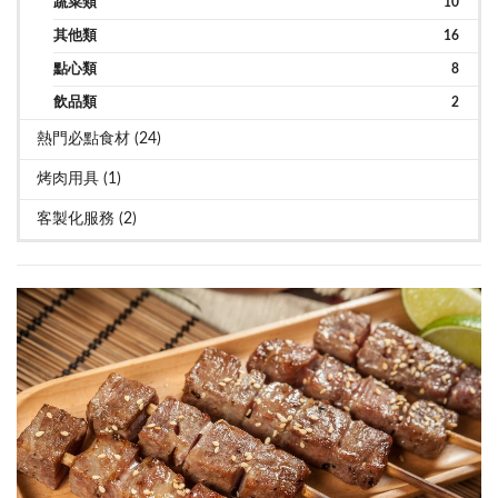
蔬菜類
10
其他類
16
點心類
8
飲品類
2
熱門必點食材 (24)
烤肉用具 (1)
客製化服務 (2)