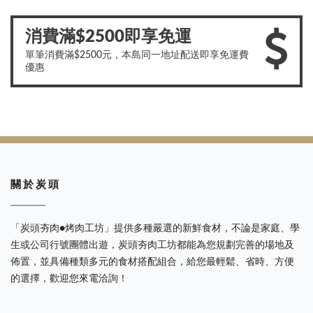
消費滿$2500即享免運
單筆消費滿$2500元，本島同一地址配送即享免運費
優惠
關 於 炭 頭
「炭頭夯肉●烤肉工坊」提供多種嚴選的新鮮食材，不論是家庭、學
生或公司行號團體出遊，炭頭夯肉工坊都能為您規劃完善的場地及
佈置，並具備種類多元的食材搭配組合，給您最輕鬆、省時、方便
的選擇，歡迎您來電洽詢！