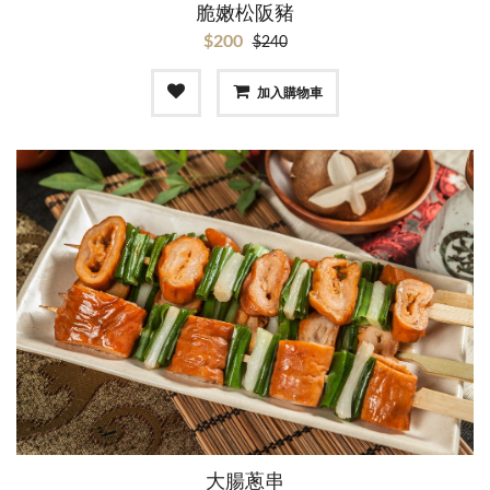
脆嫩松阪豬
$200
$240
加入購物車
大腸蔥串