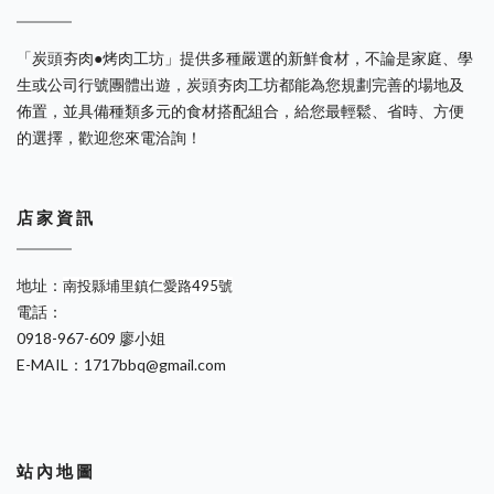
「炭頭夯肉●烤肉工坊」提供多種嚴選的新鮮食材，不論是家庭、學
生或公司行號團體出遊，炭頭夯肉工坊都能為您規劃完善的場地及
佈置，並具備種類多元的食材搭配組合，給您最輕鬆、省時、方便
的選擇，歡迎您來電洽詢！
店 家 資 訊
地址：
南投縣埔里鎮仁愛路495號
電話：
0918-967-609 廖小姐
E-MAIL：1717bbq@gmail.com
站 內 地 圖