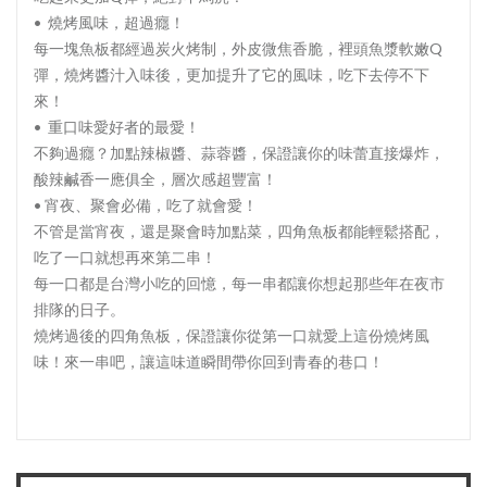
• 燒烤風味，超過癮！
每一塊魚板都經過炭火烤制，外皮微焦香脆，裡頭魚漿軟嫩Q
彈，燒烤醬汁入味後，更加提升了它的風味，吃下去停不下
來！
• 重口味愛好者的最愛！
不夠過癮？加點辣椒醬、蒜蓉醬，保證讓你的味蕾直接爆炸，
酸辣鹹香一應俱全，層次感超豐富！
• 宵夜、聚會必備，吃了就會愛！
不管是當宵夜，還是聚會時加點菜，四角魚板都能輕鬆搭配，
吃了一口就想再來第二串！
每一口都是台灣小吃的回憶，每一串都讓你想起那些年在夜市
排隊的日子。
燒烤過後的四角魚板，保證讓你從第一口就愛上這份燒烤風
味！來一串吧，讓這味道瞬間帶你回到青春的巷口！