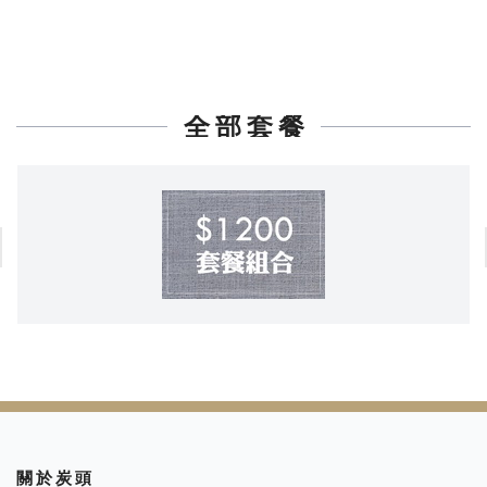
全 部 套 餐
關 於 炭 頭