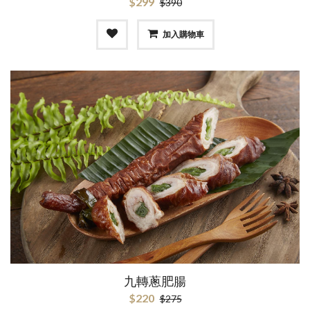
$299
$390
加入購物車
九轉蔥肥腸
$220
$275