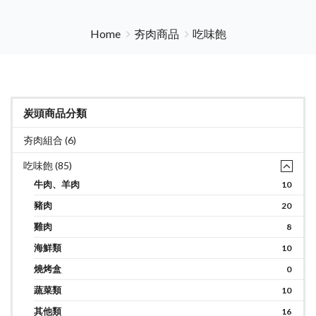
Home
夯肉商品
吃味飽
炭頭商品分類
夯肉組合 (6)
吃味飽 (85)
牛肉、羊肉
10
豬肉
20
雞肉
8
海鮮類
10
燒烤盒
0
蔬菜類
10
其他類
16