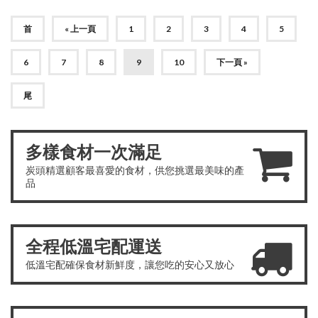
首
« 上一頁
1
2
3
4
5
6
7
8
9
10
下一頁 »
尾
多樣食材一次滿足
炭頭精選顧客最喜愛的食材，供您挑選最美味的產
品
全程低溫宅配運送
低溫宅配確保食材新鮮度，讓您吃的安心又放心