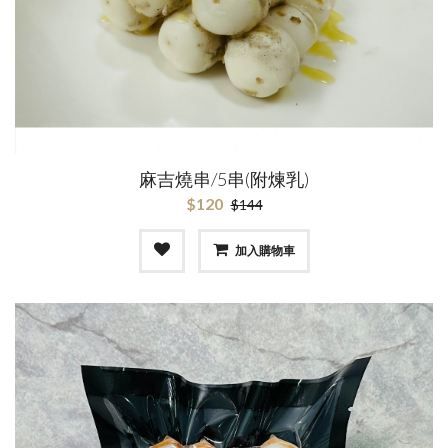
麻吉燒串/5串(附煉乳)
$120
$144
加入購物車