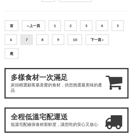
首
« 上一頁
1
2
3
4
5
6
7
8
9
10
下一頁 »
尾
多樣食材一次滿足
炭頭精選顧客最喜愛的食材，供您挑選最美味的產
品
全程低溫宅配運送
低溫宅配確保食材新鮮度，讓您吃的安心又放心