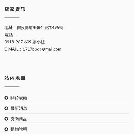
店 家 資 訊
地址：
南投縣埔里鎮仁愛路495號
電話：
0918-967-609 廖小姐
E-MAIL：1717bbq@gmail.com
站 內 地 圖
關於炭頭
最新消息
夯肉商品
購物說明