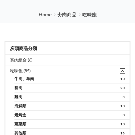
Home
夯肉商品
吃味飽
炭頭商品分類
夯肉組合 (6)
吃味飽 (85)
牛肉、羊肉
10
豬肉
20
雞肉
8
海鮮類
10
燒烤盒
0
蔬菜類
10
其他類
16