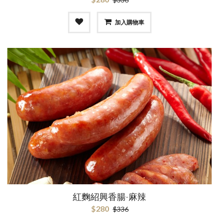
加入購物車
紅麴紹興香腸-麻辣
$280
$336