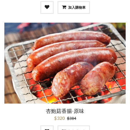
加入購物車
杏鮑菇香腸-原味
$320
$384