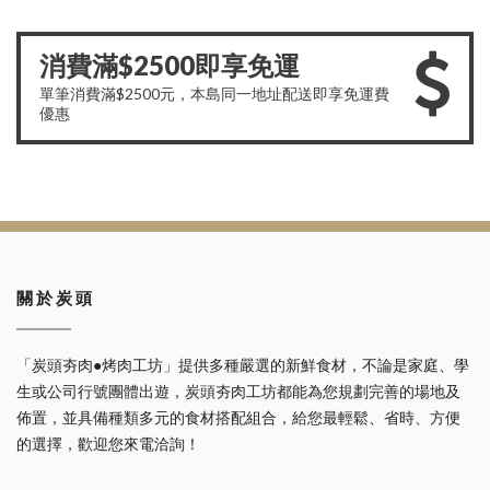
消費滿$2500即享免運
單筆消費滿$2500元，本島同一地址配送即享免運費
優惠
關 於 炭 頭
「炭頭夯肉●烤肉工坊」提供多種嚴選的新鮮食材，不論是家庭、學
生或公司行號團體出遊，炭頭夯肉工坊都能為您規劃完善的場地及
佈置，並具備種類多元的食材搭配組合，給您最輕鬆、省時、方便
的選擇，歡迎您來電洽詢！