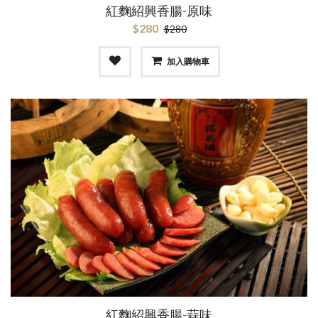
紅麴紹興香腸-原味
$280
$280
加入購物車
紅麴紹興香腸-蒜味