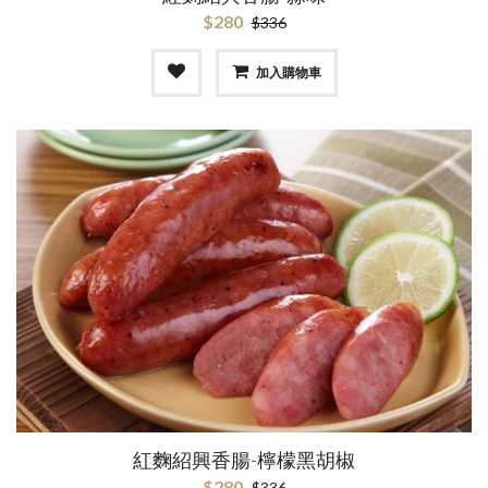
$280
$336
加入購物車
紅麴紹興香腸-檸檬黑胡椒
$280
$336